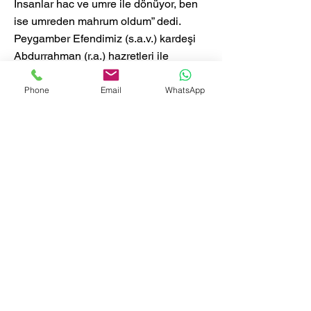
İnsanlar hac ve umre ile dönüyor, ben
ise umreden mahrum oldum” dedi.
Peygamber Efendimiz (s.a.v.) kardeşi
Abdurrahman (r.a.) hazretleri ile
beraber umre yapmak için Tenim’e
gönderdiler. Orada ihramlanıp, iki rekât
Phone
Email
WhatsApp
ihram namazı kıldılar. Bunun için orada
yapılan mescide, Mescid-i Âişe ismi
verilmiştir.
Mescid-İ Cirane
Harem-i Şerif’e 6 km. mesafede,