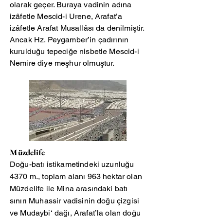
olarak geçer. Buraya vadinin adına
izâfetle Mescid-i Urene, Arafat’a
izâfetle Arafat Musallâsı da denilmiştir.
Ancak Hz. Peygamber’in çadırının
kurulduğu tepeciğe nisbetle Mescid-i
Nemire diye meşhur olmuştur.
Müzdelife
Doğu-batı istikametindeki uzunluğu
4370 m., toplam alanı 963 hektar olan
Müzdelife ile Mina arasındaki batı
sınırı Muhassir vadisinin doğu çizgisi
ve Mudaybi‘ dağı, Arafat’la olan doğu