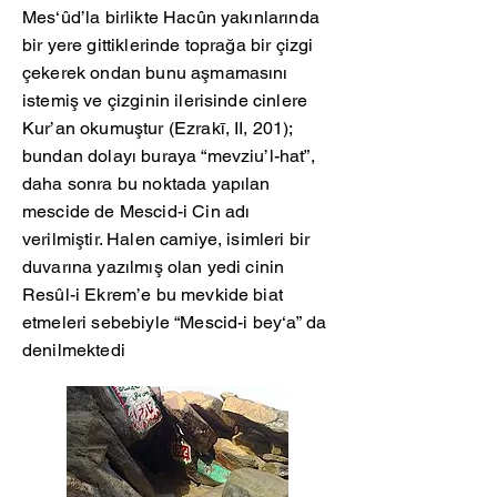
Mes‘ûd’la birlikte Hacûn yakınlarında
bir yere gittiklerinde toprağa bir çizgi
çekerek ondan bunu aşmamasını
istemiş ve çizginin ilerisinde cinlere
Kur’an okumuştur (Ezrakī, II, 201);
bundan dolayı buraya “mevziu’l-hat”,
daha sonra bu noktada yapılan
mescide de Mescid-i Cin adı
verilmiştir. Halen camiye, isimleri bir
duvarına yazılmış olan yedi cinin
Resûl-i Ekrem’e bu mevkide biat
etmeleri sebebiyle “Mescid-i bey‘a” da
denilmektedi