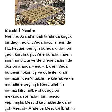
Mescid-İ Nemire
Nemire, Arafat’ın batı tarafında küçük
bir dağın adıdır. Vedâ haccı sırasında
Hz. Peygamber için burada kıldan bir
çadır kurulmuştu. Yine burada Harem
sınırının bittiği yerde Urene vadisinde
düz bir alanda Resûl-i Ekrem Vedâ
hutbesini okumuş ve öğle ile ikindi
namazını cem‘-i takdimle kılarak vakfe
mahalline geçmişti Resûlullah’ın
namaz kılıp hutbe okuduğu bu
mekânda sonradan bir mescid
yapılmıştır. Mescid kaynaklarda daha
çok Mescid-i Arafe ve Mescid-i İbrâhim