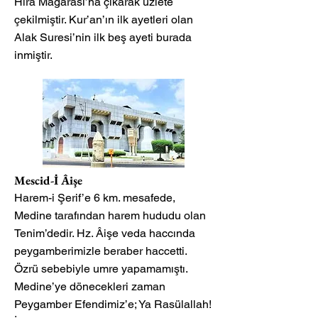
Hira Mağarası’na çıkarak uzlete
çekilmiştir. Kur’an’ın ilk ayetleri olan
Alak Suresi’nin ilk beş ayeti burada
inmiştir.
Mescid-İ Âişe
Harem-i Şerif’e 6 km. mesafede,
Medine tarafından harem hududu olan
Tenim’dedir. Hz. Âişe veda haccında
peygamberimizle beraber haccetti.
Özrü sebebiyle umre yapamamıştı.
Medine’ye dönecekleri zaman
Peygamber Efendimiz’e; Ya Rasülallah!