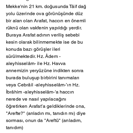
Mekke'nin 21 km. doğusunda Tâif dağ
yolu üzerinde ova görünüşünde düz
bir alan olan Arafat, haccın en önemli
rüknü olan vakfenin yapıldığı yerdir.
Buraya Arafat adının veriliş sebebi
kesin olarak bilinmemekte ise de bu
konuda bazı görüşler ileri
sürülmektedir. Hz. Âdem -
aleyhisselâm- ile Hz. Havva
annemizin yeryüzüne indikten sonra
burada buluşup birbirini tanımaları
veya Cebrâil -aleyhisselâm-’ın Hz.
İbrâhim -aleyhisselâm-'a haccın
nerede ve nasıl yapılacağını
öğretirken Arafat’a geldiklerinde ona,
"Arefte?" (anladın mı, tanıdın mı) diye
sorması, onun da "Areftü" (anladım,
tanıdım)