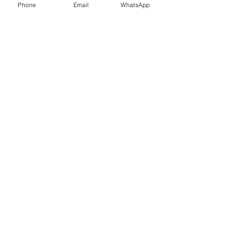
a
Phone
Email
WhatsApp
Uçak Bileti
İletişim
Bağlantılar
Gizlilik Politikası
Bize Ulaşın
Ad
Soyad
E-posta