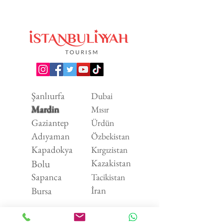
Şanlıurfa
Dubai
Mardin
Mısır
Gaziantep
Ürdün
Adıyaman
Özbekistan
Kapadokya
Kırgızistan
Kazakistan
Bolu
Sapanca
Tacikistan
İran
Bursa
Hakkımızd
Transfer