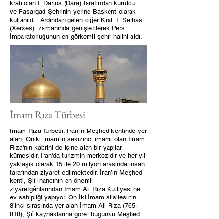
kralı olan I. Darius (Dara) tarafından kuruldu
ve
Pasargad Şehri
nin yerine Başkent olarak
kullanıldı. Ardından gelen diğer Kral I. Serhas
(Xerxes) zamanında genişletilerek Pers
İmparatorluğunun en görkemli şehri halini aldı.
İmam Rıza Türbesi
İmam Rıza Türbesi, İran'ın Meşhed kentinde yer
alan, Oniki İmam'ın sekizinci imamı olan İmam
Rıza'nın kabrini de içine alan bir yapılar
kümesidir. İran'da turizmin merkezidir ve her yıl
yaklaşık olarak 15 ile 20 milyon arasında insan
tarafından ziyaret edilmektedir. İran’ın Meşhed
kenti, Şiî inancının en önemli
ziyaretgâhlarından İmam Ali Rıza Külliyesi’ne
ev sahipliği yapıyor. On İki İmam silsilesinin
8’inci sırasında yer alan İmam Ali Rıza (765-
818), Şiî kaynaklarına göre, bugünkü Meşhed