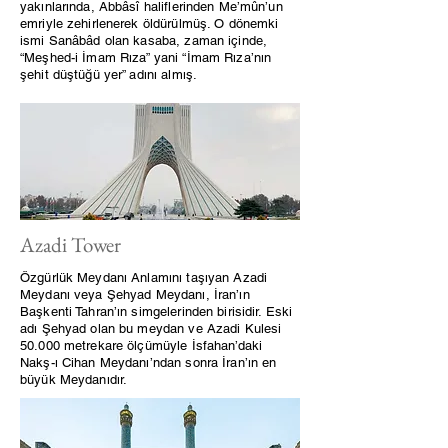
yakınlarında, Abbâsî haliflerinden Me’mûn’un
emriyle zehirlenerek öldürülmüş. O dönemki
ismi Sanâbâd olan kasaba, zaman içinde,
“Meşhed-i İmam Rıza” yani “İmam Rıza’nın
şehit düştüğü yer” adını almış.
Azadi Tower
Özgürlük Meydanı Anlamını taşıyan Azadi
Meydanı veya Şehyad Meydanı, İran’ın
Başkenti Tahran’ın simgelerinden birisidir. Eski
adı Şehyad olan bu meydan ve Azadi Kulesi
50.000 metrekare ölçümüyle İsfahan’daki
Nakş-ı Cihan Meydanı’ndan sonra İran’ın en
büyük Meydanıdır.