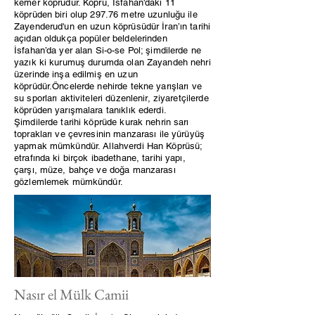
kemer köprüdür. Köprü, İsfahan'daki 11
köprüden biri olup 297.76 metre uzunluğu ile
Zayenderud'un en uzun köprüsüdür İran’ın tarihi
açıdan oldukça popüler beldelerinden
İsfahan’da yer alan Si-o-se Pol; şimdilerde ne
yazık ki kurumuş durumda olan Zayandeh nehri
üzerinde inşa edilmiş en uzun
köprüdür.Öncelerde nehirde tekne yarışları ve
su sporları aktiviteleri düzenlenir, ziyaretçilerde
köprüden yarışmalara tanıklık ederdi.
Şimdilerde tarihi köprüde kurak nehrin sarı
toprakları ve çevresinin manzarası ile yürüyüş
yapmak mümkündür. Allahverdi Han Köprüsü;
etrafında ki birçok ibadethane, tarihi yapı,
çarşı, müze, bahçe ve doğa manzarası
gözlemlemek mümkündür.
Nasır el Mülk Camii