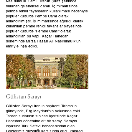
Nasırülmülk Camii, İran'ın Şiraz şehrinde
bulunan geleneksel camii. İç mimarisinde
pembe renkli fayansların kullanılması nedeniyle
popüler kültürde Pembe Cami olarak
adlandırılmıştır. İç mimarisinde ağırlıklı olarak
kullanılan pembe renkli fayanslar sayesinde
popüler kültürde “Pembe Cami” olarak
adlandırılan bu yapı, Kaçar Hanedanı
döneminde Mirza Hasan Ali Nasırülmülk’ün
emriyle inşa edildi.
Gülistan Sarayı
Gülistan Sarayı İran’ın başkenti Tahran’ın
güneyinde, Erg Meydanı'nın yakınında eski
Tahran surlarının sınırları içerisinde Kaçar
Hanedanı dönemine ait bir saray. Sarayın
inşasına Türk Safevi hanedanından olan
Gözlerimiz güzelliği karşısında eridi, kalmadı.