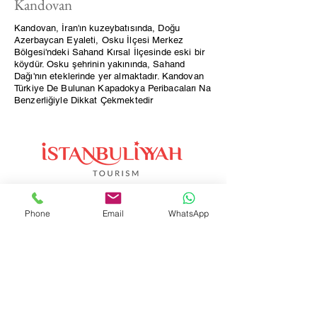
Kandovan
Kandovan, İran'ın kuzeybatısında, Doğu
Azerbaycan Eyaleti, Osku İlçesi Merkez
Bölgesi'ndeki Sahand Kırsal İlçesinde eski bir
köydür. Osku şehrinin yakınında, Sahand
Dağı'nın eteklerinde yer almaktadır. Kandovan
Türkiye De Bulunan Kapadokya Peribacaları Na
Benzerliğiyle Dikkat Çekmektedir
Phone
Email
WhatsApp
Şanlıurfa
Dubai
Mardin
Mısır
Gaziantep
Ürdün
Adıyaman
Özbekistan
Kapadokya
Kırgızistan