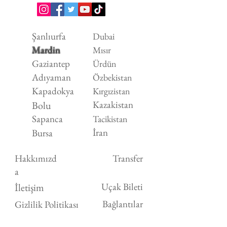
Şanlıurfa
Dubai
Mardin
Mısır
Gaziantep
Ürdün
Adıyaman
Özbekistan
Kapadokya
Kırgızistan
Kazakistan
Bolu
Sapanca
Tacikistan
İran
Bursa
Hakkımızd
Transfer
a
Uçak Bileti
İletişim
Bağlantılar
Gizlilik Politikası